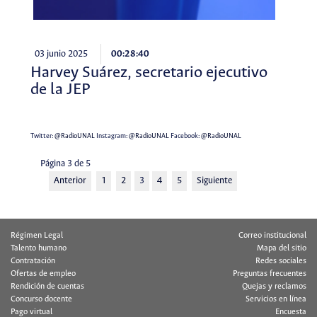
03 junio 2025
00:28:40
Harvey Suárez, secretario ejecutivo
de la JEP
Twitter:
@RadioUNAL
Instagram:
@RadioUNAL
Facebook:
@RadioUNAL
Página 3 de 5
Anterior
1
2
3
4
5
Siguiente
Régimen Legal
Correo institucional
Talento humano
Mapa del sitio
Contratación
Redes sociales
Ofertas de empleo
Preguntas frecuentes
Rendición de cuentas
Quejas y reclamos
Concurso docente
Servicios en línea
Pago virtual
Encuesta