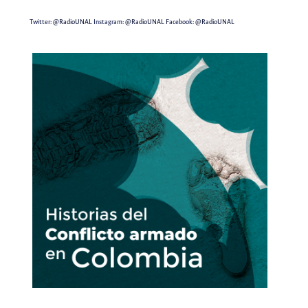
Twitter:
@RadioUNAL
Instagram:
@RadioUNAL
Facebook:
@RadioUNAL