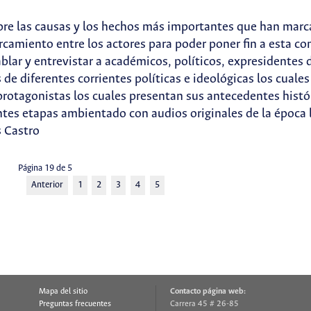
obre las causas y los hechos más importantes que han marc
camiento entre los actores para poder poner fin a esta co
blar y entrevistar a académicos, políticos, expresidentes 
os de diferentes corrientes políticas e ideológicas los cua
rotagonistas los cuales presentan sus antecedentes históri
entes etapas ambientado con audios originales de la época 
s Castro
Página 19 de 5
Anterior
1
2
3
4
5
Mapa del sitio
Contacto página web:
Preguntas frecuentes
Carrera 45 # 26-85