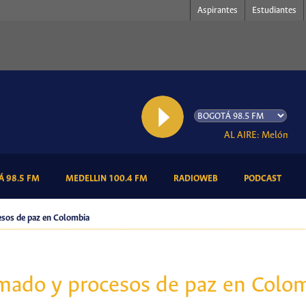
Aspirantes
Estudiantes
AL AIRE: Melómanos
(CURRENT)
(CURRENT)
(CURRENT)
(CURR
 98.5 FM
MEDELLIN 100.4 FM
RADIOWEB
PODCAST
cesos de paz en Colombia
armado y procesos de paz en Colo