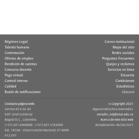
Régimen Legal
Correo institucional
Talento humano
Mapa del sitio
Contratación
Redes sociales
Ofertas de empleo
Preguntas frecuentes
Rendición de cuentas
Quejas y reclamos
Concurso docente
Servicios en línea
Pago virtual
Encuesta
Control interno
Contáctenos
Calidad
Estadísticas
Buzón de notificaciones
Glosario
Contacto página web:
© Copyright 2021
Carrera 45 # 26-85
Algunos derechos reservados.
Edif. Uriel Gutiérrez
unradio_nal@unal.edu.co
Bogotá D.C., Colombia
Acerca de este sitio web
(+57) 601 4068888 - (+57) 601 3165000
Actualización: 06/04/2021
Ext. 18104 - Línea Gratuita Nacional: 01 8000
912 597