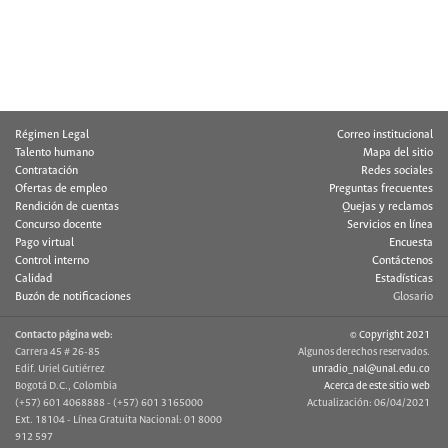
Régimen Legal
Correo institucional
Talento humano
Mapa del sitio
Contratación
Redes sociales
Ofertas de empleo
Preguntas frecuentes
Rendición de cuentas
Quejas y reclamos
Concurso docente
Servicios en línea
Pago virtual
Encuesta
Control interno
Contáctenos
Calidad
Estadísticas
Buzón de notificaciones
Glosario
Contacto página web:
© Copyright 2021
Carrera 45 # 26-85
Algunos derechos reservados.
Edif. Uriel Gutiérrez
unradio_nal@unal.edu.co
Bogotá D.C., Colombia
Acerca de este sitio web
(+57) 601 4068888 - (+57) 601 3165000
Actualización: 06/04/2021
Ext. 18104 - Línea Gratuita Nacional: 01 8000
912 597