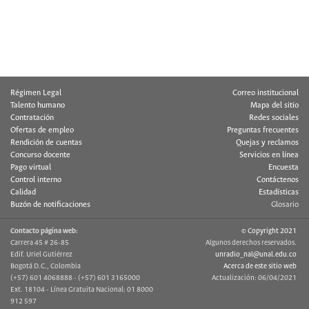
Régimen Legal
Correo institucional
Talento humano
Mapa del sitio
Contratación
Redes sociales
Ofertas de empleo
Preguntas frecuentes
Rendición de cuentas
Quejas y reclamos
Concurso docente
Servicios en línea
Pago virtual
Encuesta
Control interno
Contáctenos
Calidad
Estadísticas
Buzón de notificaciones
Glosario
Contacto página web:
© Copyright 2021
Carrera 45 # 26-85
Algunos derechos reservados.
Edif. Uriel Gutiérrez
unradio_nal@unal.edu.co
Bogotá D.C., Colombia
Acerca de este sitio web
(+57) 601 4068888 - (+57) 601 3165000
Actualización: 06/04/2021
Ext. 18104 - Línea Gratuita Nacional: 01 8000
912 597