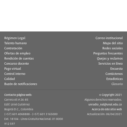
Régimen Legal
Correo institucional
Talento humano
Mapa del sitio
Contratación
Redes sociales
Ofertas de empleo
Preguntas frecuentes
Rendición de cuentas
Quejas y reclamos
Concurso docente
Servicios en línea
Pago virtual
Encuesta
Control interno
Contáctenos
Calidad
Estadísticas
Buzón de notificaciones
Glosario
Contacto página web:
© Copyright 2021
Carrera 45 # 26-85
Algunos derechos reservados.
Edif. Uriel Gutiérrez
unradio_nal@unal.edu.co
Bogotá D.C., Colombia
Acerca de este sitio web
(+57) 601 4068888 - (+57) 601 3165000
Actualización: 06/04/2021
Ext. 18104 - Línea Gratuita Nacional: 01 8000
912 597