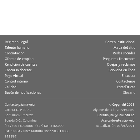
Régimen Legal
Correo institucional
Talento humano
Mapa del sitio
Contratación
Redes sociales
Ofertas de empleo
Preguntas frecuentes
Rendición de cuentas
Quejas y reclamos
Concurso docente
Servicios en línea
Pago virtual
Encuesta
Control interno
Contáctenos
Calidad
Estadísticas
Buzón de notificaciones
Glosario
Contacto página web:
© Copyright 2021
Carrera 45 # 26-85
Algunos derechos reservados.
Edif. Uriel Gutiérrez
unradio_nal@unal.edu.co
Bogotá D.C., Colombia
Acerca de este sitio web
(+57) 601 4068888 - (+57) 601 3165000
Actualización: 06/04/2021
Ext. 18104 - Línea Gratuita Nacional: 01 8000
912 597