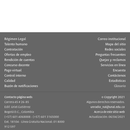
Régimen Legal
Correo institucional
Talento humano
Mapa del sitio
Contratación
Redes sociales
Ofertas de empleo
Preguntas frecuentes
Rendición de cuentas
Quejas y reclamos
Concurso docente
Servicios en línea
Pago virtual
Encuesta
Control interno
Contáctenos
Calidad
Estadísticas
Buzón de notificaciones
Glosario
Contacto página web:
© Copyright 2021
Carrera 45 # 26-85
Algunos derechos reservados.
Edif. Uriel Gutiérrez
unradio_nal@unal.edu.co
Bogotá D.C., Colombia
Acerca de este sitio web
(+57) 601 4068888 - (+57) 601 3165000
Actualización: 06/04/2021
Ext. 18104 - Línea Gratuita Nacional: 01 8000
912 597