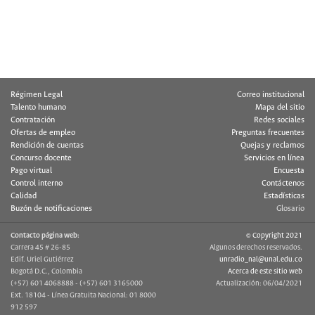
Régimen Legal
Correo institucional
Talento humano
Mapa del sitio
Contratación
Redes sociales
Ofertas de empleo
Preguntas frecuentes
Rendición de cuentas
Quejas y reclamos
Concurso docente
Servicios en línea
Pago virtual
Encuesta
Control interno
Contáctenos
Calidad
Estadísticas
Buzón de notificaciones
Glosario
Contacto página web:
© Copyright 2021
Carrera 45 # 26-85
Algunos derechos reservados.
Edif. Uriel Gutiérrez
unradio_nal@unal.edu.co
Bogotá D.C., Colombia
Acerca de este sitio web
(+57) 601 4068888 - (+57) 601 3165000
Actualización: 06/04/2021
Ext. 18104 - Línea Gratuita Nacional: 01 8000
912 597