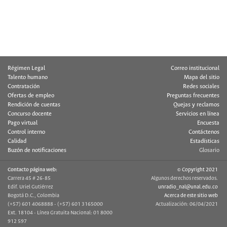
Régimen Legal
Correo institucional
Talento humano
Mapa del sitio
Contratación
Redes sociales
Ofertas de empleo
Preguntas frecuentes
Rendición de cuentas
Quejas y reclamos
Concurso docente
Servicios en línea
Pago virtual
Encuesta
Control interno
Contáctenos
Calidad
Estadísticas
Buzón de notificaciones
Glosario
Contacto página web:
© Copyright 2021
Carrera 45 # 26-85
Algunos derechos reservados.
Edif. Uriel Gutiérrez
unradio_nal@unal.edu.co
Bogotá D.C., Colombia
Acerca de este sitio web
(+57) 601 4068888 - (+57) 601 3165000
Actualización: 06/04/2021
Ext. 18104 - Línea Gratuita Nacional: 01 8000
912 597