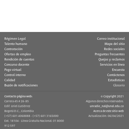
Régimen Legal
Correo institucional
Talento humano
Mapa del sitio
Contratación
Redes sociales
Ofertas de empleo
Preguntas frecuentes
Rendición de cuentas
Quejas y reclamos
Concurso docente
Servicios en línea
Pago virtual
Encuesta
Control interno
Contáctenos
Calidad
Estadísticas
Buzón de notificaciones
Glosario
Contacto página web:
© Copyright 2021
Carrera 45 # 26-85
Algunos derechos reservados.
Edif. Uriel Gutiérrez
unradio_nal@unal.edu.co
Bogotá D.C., Colombia
Acerca de este sitio web
(+57) 601 4068888 - (+57) 601 3165000
Actualización: 06/04/2021
Ext. 18104 - Línea Gratuita Nacional: 01 8000
912 597