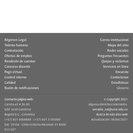
Régimen Legal
Correo institucional
Talento humano
Mapa del sitio
Contratación
Redes sociales
Ofertas de empleo
Preguntas frecuentes
Rendición de cuentas
Quejas y reclamos
Concurso docente
Servicios en línea
Pago virtual
Encuesta
Control interno
Contáctenos
Calidad
Estadísticas
Buzón de notificaciones
Glosario
Contacto página web:
© Copyright 2021
Carrera 45 # 26-85
Algunos derechos reservados.
Edif. Uriel Gutiérrez
unradio_nal@unal.edu.co
Bogotá D.C., Colombia
Acerca de este sitio web
(+57) 601 4068888 - (+57) 601 3165000
Actualización: 06/04/2021
Ext. 18104 - Línea Gratuita Nacional: 01 8000
912 597