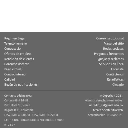
Régimen Legal
Correo institucional
Talento humano
Mapa del sitio
Contratación
Redes sociales
Ofertas de empleo
Preguntas frecuentes
Rendición de cuentas
Quejas y reclamos
Concurso docente
Servicios en línea
Pago virtual
Encuesta
Control interno
Contáctenos
Calidad
Estadísticas
Buzón de notificaciones
Glosario
Contacto página web:
© Copyright 2021
Carrera 45 # 26-85
Algunos derechos reservados.
Edif. Uriel Gutiérrez
unradio_nal@unal.edu.co
Bogotá D.C., Colombia
Acerca de este sitio web
(+57) 601 4068888 - (+57) 601 3165000
Actualización: 06/04/2021
Ext. 18104 - Línea Gratuita Nacional: 01 8000
912 597