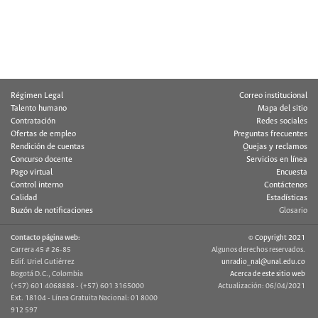
Régimen Legal
Correo institucional
Talento humano
Mapa del sitio
Contratación
Redes sociales
Ofertas de empleo
Preguntas frecuentes
Rendición de cuentas
Quejas y reclamos
Concurso docente
Servicios en línea
Pago virtual
Encuesta
Control interno
Contáctenos
Calidad
Estadísticas
Buzón de notificaciones
Glosario
Contacto página web:
© Copyright 2021
Carrera 45 # 26-85
Algunos derechos reservados.
Edif. Uriel Gutiérrez
unradio_nal@unal.edu.co
Bogotá D.C., Colombia
Acerca de este sitio web
(+57) 601 4068888 - (+57) 601 3165000
Actualización: 06/04/2021
Ext. 18104 - Línea Gratuita Nacional: 01 8000
912 597