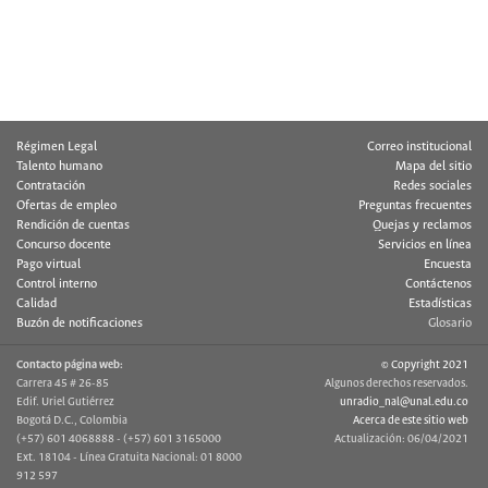
Régimen Legal
Correo institucional
Talento humano
Mapa del sitio
Contratación
Redes sociales
Ofertas de empleo
Preguntas frecuentes
Rendición de cuentas
Quejas y reclamos
Concurso docente
Servicios en línea
Pago virtual
Encuesta
Control interno
Contáctenos
Calidad
Estadísticas
Buzón de notificaciones
Glosario
Contacto página web:
© Copyright 2021
Carrera 45 # 26-85
Algunos derechos reservados.
Edif. Uriel Gutiérrez
unradio_nal@unal.edu.co
Bogotá D.C., Colombia
Acerca de este sitio web
(+57) 601 4068888 - (+57) 601 3165000
Actualización: 06/04/2021
Ext. 18104 - Línea Gratuita Nacional: 01 8000
912 597