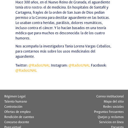
Hace 300 años, en el Nuevo Reino de Granada, el aguardiente
tenía otro rostro: el de medicina. En hospitales de Santafé y
Cartagena, frayles de la orden de San Juan de Dios pedían
permiso a la Corona para destilar aguardiente en las boticas.
Lo usaban contra heridas, parálisis, dolores reumáticos,
incluso contra el cáncer. Y lo hacían basados en una teoría
médica que para muchos es desconocida: la de los cuatro
humores.
Nos acompaña la investigadora Tania Lorena Vargas Ceballos,
para contarnos más sobre los usos medicinales del
aguardiente.
Twitter:
@RadioUNAL
Instagram:
@RadioUNAL
Facebook:
@RadioUNAL
Régimen Legal
Correo institucional
Talento humano
Mapa del sitio
Contratación
Redes sociales
Ofertas de empleo
Preguntas frecuentes
Rendición de cuentas
Quejas y reclamos
Concurso docente
Servicios en línea
Pago virtual
Encuesta