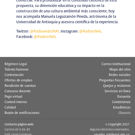
comercial. Para profundizar en el contenido científico de esta
propuesta, su dimensión educativa y su impacto en la
construcción de una cultura ambiental más consciente, hoy
nos acompaña Manuela Leguizamón Pineda, astrónoma de la
Universidad de Antioquia y asesora científica de la experiencia.
Twitter:
@RadiowebUNAL
Instagram:
@RadioUNAL
Facebook:
@RadioUNAL
Régimen Legal
Correo institucional
Talento humano
Mapa del sitio
Contratación
Redes sociales
Ofertas de empleo
Preguntas frecuentes
Rendición de cuentas
Quejas y reclamos
Concurso docente
Servicios en línea
Pago virtual
Encuesta
Control interno
Contáctenos
Calidad
Estadísticas
Buzón de notificaciones
Glosario
Contacto página web:
© Copyright 2021
Carrera 45 # 26-85
Algunos derechos reservados.
Edif. Uriel Gutiérrez
unradio_nal@unal.edu.co