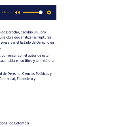
24:50
Mute
Settings
de Derecho, escribió un libro
 una obra que analiza las rupturas
e preservar el Estado de Derecho en
.
 conversar con el autor de esta
cual habla en su libro y la metáfora
d de Derecho, Ciencias Políticas y
Comercial, Financiero y
acional de Colombia