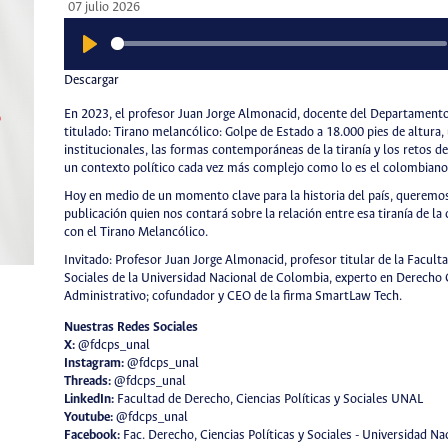
07 julio 2026
Play
Descargar
En 2023, el profesor Juan Jorge Almonacid, docente del Departamento 
titulado: Tirano melancólico: Golpe de Estado a 18.000 pies de altura,
institucionales, las formas contemporáneas de la tiranía y los retos d
un contexto político cada vez más complejo como lo es el colombiano
Hoy en medio de un momento clave para la historia del país, queremos
publicación quien nos contará sobre la relación entre esa tiranía de la 
con el Tirano Melancólico.
Invitado: Profesor Juan Jorge Almonacid, profesor titular de la Faculta
Sociales de la Universidad Nacional de Colombia, experto en Derecho 
Administrativo; cofundador y CEO de la firma SmartLaw Tech.
Nuestras
Redes Sociales
X:
@fdcps_unal
I
nstagram:
@fdcps_unal
T
hreads:
@fdcps_unal
LinkedIn:
Facultad de Derecho, Ciencias Políticas y Sociales UNAL
Youtube:
@fdcps_unal
Facebook:
Fac. Derecho, Ciencias Políticas y Sociales - Universidad N