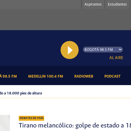
Aspirantes
Estudiantes
AL AIRE: Podi
(CURRENT)
(CURRENT)
(CURRENT)
(CURR
 98.5 FM
MEDELLIN 100.4 FM
RADIOWEB
PODCAST
ado a 18.000 pies de altura
DEBATES DE PAÍS
Tirano melancólico: golpe de estado a 1