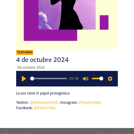
TESITURAS
4 de octubre 2024
04 octubre 2024
25:18
Play
Mute
Settings
La voz tiene el papel protagónico
Twitter:
@RadiowebUNAL
Instagram:
@RadioUNAL
Facebook:
@RadioUNAL