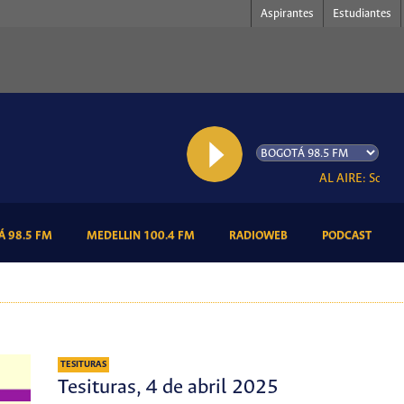
Aspirantes
Estudiantes
AL AIRE: Somos R
(CURRENT)
(CURRENT)
(CURRENT)
(CURR
 98.5 FM
MEDELLIN 100.4 FM
RADIOWEB
PODCAST
TESITURAS
Tesituras, 4 de abril 2025