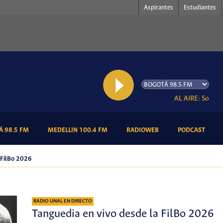
Aspirantes
Estudiantes
AL AIRE: Somos Ra
(CURRENT)
(CURRENT)
(CURRENT)
(CURR
 98.5 FM
MEDELLIN 100.4 FM
RADIOWEB
PODCAST
a FilBo 2026
RADIO UNAL EN DIRECTO
Tanguedia en vivo desde la FilBo 2026