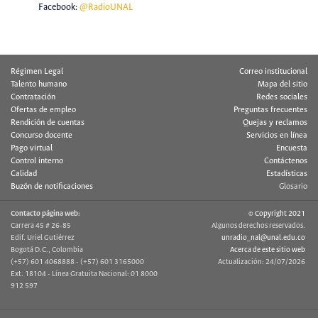
Facebook:
@RadioUNAL
Régimen Legal
Correo institucional
Talento humano
Mapa del sitio
Contratación
Redes sociales
Ofertas de empleo
Preguntas frecuentes
Rendición de cuentas
Quejas y reclamos
Concurso docente
Servicios en línea
Pago virtual
Encuesta
Control interno
Contáctenos
Calidad
Estadísticas
Buzón de notificaciones
Glosario
Contacto página web:
© Copyright 2021
Carrera 45 # 26-85
Algunos derechos reservados.
Edif. Uriel Gutiérrez
unradio_nal@unal.edu.co
Bogotá D.C., Colombia
Acerca de este sitio web
(+57) 601 4068888 - (+57) 601 3165000
Actualización: 24/07/2026
Ext. 18104 - Línea Gratuita Nacional: 01 8000
912 597