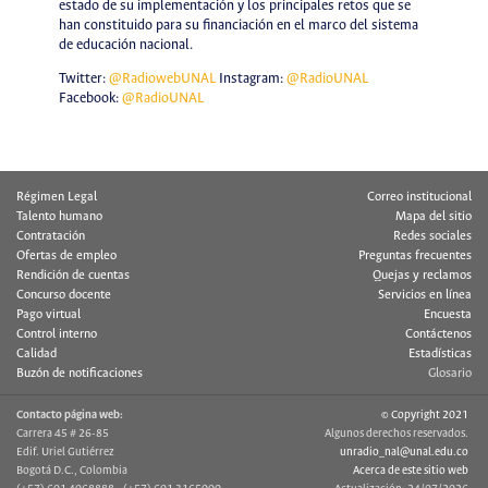
estado de su implementación y los principales retos que se
han constituido para su financiación en el marco del sistema
de educación nacional.
Twitter:
@RadiowebUNAL
Instagram:
@RadioUNAL
Facebook:
@RadioUNAL
Régimen Legal
Correo institucional
Talento humano
Mapa del sitio
Contratación
Redes sociales
Ofertas de empleo
Preguntas frecuentes
Rendición de cuentas
Quejas y reclamos
Concurso docente
Servicios en línea
Pago virtual
Encuesta
Control interno
Contáctenos
Calidad
Estadísticas
Buzón de notificaciones
Glosario
Contacto página web:
© Copyright 2021
Carrera 45 # 26-85
Algunos derechos reservados.
Edif. Uriel Gutiérrez
unradio_nal@unal.edu.co
Bogotá D.C., Colombia
Acerca de este sitio web