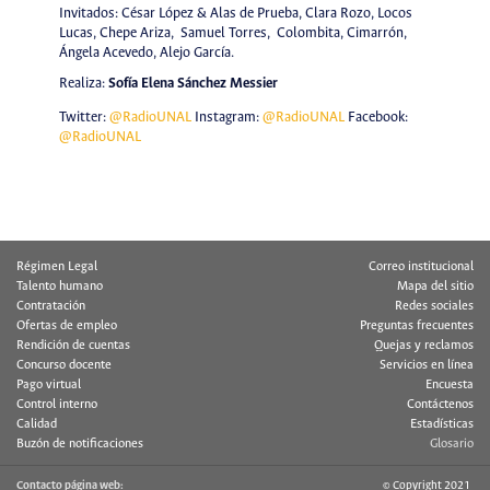
Invitados: César López & Alas de Prueba, Clara Rozo, Locos
Lucas, Chepe Ariza, Samuel Torres, Colombita, Cimarrón,
Ángela Acevedo, Alejo García.
Realiza:
Sofía Elena Sánchez Messier
Twitter:
@RadioUNAL
Instagram:
@RadioUNAL
Facebook:
@RadioUNAL
Régimen Legal
Correo institucional
Talento humano
Mapa del sitio
Contratación
Redes sociales
Ofertas de empleo
Preguntas frecuentes
Rendición de cuentas
Quejas y reclamos
Concurso docente
Servicios en línea
Pago virtual
Encuesta
Control interno
Contáctenos
Calidad
Estadísticas
Buzón de notificaciones
Glosario
Contacto página web:
© Copyright 2021