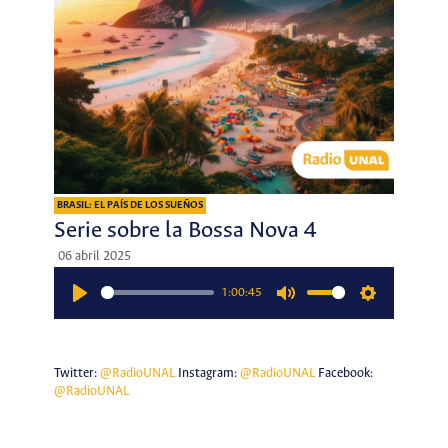
BRASIL: EL PAÍS DE LOS SUEÑOS
Serie sobre la Bossa Nova 4
06 abril 2025
1:00:45
Play
Mute
Settings
Twitter:
@RadioUNAL
Instagram:
@RadioUNAL
Facebook:
@RadioUNAL