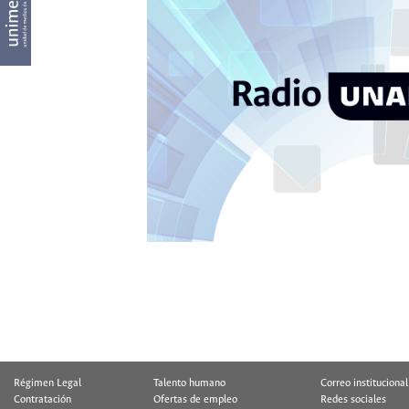
Régimen Legal
Talento humano
Correo institucional
Contratación
Ofertas de empleo
Redes sociales