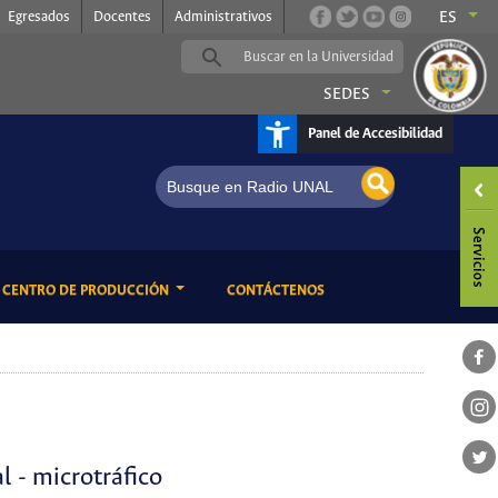
Egresados
Docentes
Administrativos
ES
SEDES
Panel de Accesibilidad
 Travesía por las Músicas Colombianas
ENT)
(CURRENT)
CENTRO DE PRODUCCIÓN
CONTÁCTENOS
 - microtráfico