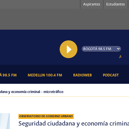
Aspirantes
Estudiantes
AL AIRE:
(CURRENT)
(CURRENT)
(CURRENT)
(CURR
 98.5 FM
MEDELLIN 100.4 FM
RADIOWEB
PODCAST
dana y economía criminal - microtráfico
OBSERVATORIO DE GOBIERNO URBANO
Seguridad ciudadana y economía criminal