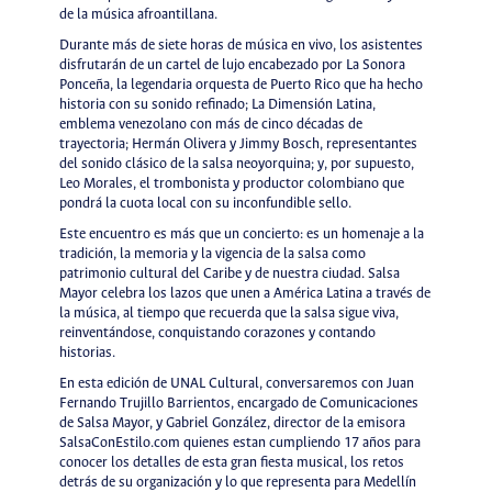
de la música afroantillana.
Durante más de siete horas de música en vivo, los asistentes
disfrutarán de un cartel de lujo encabezado por La Sonora
Ponceña, la legendaria orquesta de Puerto Rico que ha hecho
historia con su sonido refinado; La Dimensión Latina,
emblema venezolano con más de cinco décadas de
trayectoria; Hermán Olivera y Jimmy Bosch, representantes
del sonido clásico de la salsa neoyorquina; y, por supuesto,
Leo Morales, el trombonista y productor colombiano que
pondrá la cuota local con su inconfundible sello.
Este encuentro es más que un concierto: es un homenaje a la
tradición, la memoria y la vigencia de la salsa como
patrimonio cultural del Caribe y de nuestra ciudad. Salsa
Mayor celebra los lazos que unen a América Latina a través de
la música, al tiempo que recuerda que la salsa sigue viva,
reinventándose, conquistando corazones y contando
historias.
En esta edición de UNAL Cultural, conversaremos con Juan
Fernando Trujillo Barrientos, encargado de Comunicaciones
de Salsa Mayor, y Gabriel González, director de la emisora
SalsaConEstilo.com quienes estan cumpliendo 17 años para
conocer los detalles de esta gran fiesta musical, los retos
detrás de su organización y lo que representa para Medellín