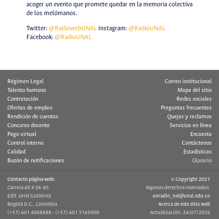
acoger un evento que promete quedar en la memoria colectiva
de los melómanos.
Twitter:
@RadiowebUNAL
Instagram:
@RadioUNAL
Facebook:
@RadioUNAL
Régimen Legal
Correo institucional
Talento humano
Mapa del sitio
Contratación
Redes sociales
Ofertas de empleo
Preguntas frecuentes
Rendición de cuentas
Quejas y reclamos
Concurso docente
Servicios en línea
Pago virtual
Encuesta
Control interno
Contáctenos
Calidad
Estadísticas
Buzón de notificaciones
Glosario
Contacto página web:
© Copyright 2021
Carrera 45 # 26-85
Algunos derechos reservados.
Edif. Uriel Gutiérrez
unradio_nal@unal.edu.co
Bogotá D.C., Colombia
Acerca de este sitio web
(+57) 601 4068888 - (+57) 601 3165000
Actualización: 24/07/2026