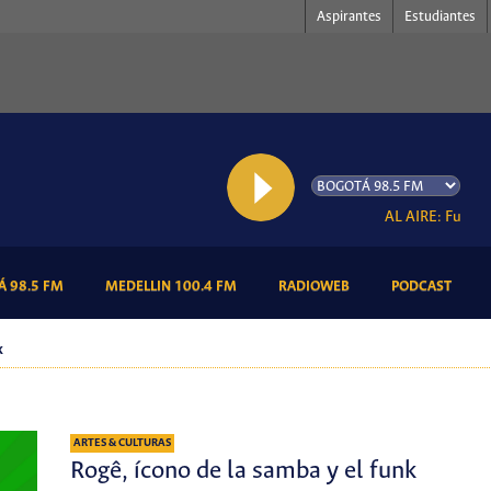
Aspirantes
Estudiantes
AL AIRE: Fukuoka
(CURRENT)
(CURRENT)
(CURRENT)
(CURR
 98.5 FM
MEDELLIN 100.4 FM
RADIOWEB
PODCAST
k
ARTES & CULTURAS
Rogê, ícono de la samba y el funk