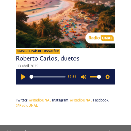
BRASIL: EL PAÍS DE LOS SUEÑOS
Roberto Carlos, duetos
13 abril 2025
57:36
Play
Mute
Settings
Twitter:
@RadioUNAL
Instagram:
@RadioUNAL
Facebook:
@RadioUNAL