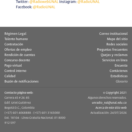
Twitter:
@RadiowebUNAL
Instagram:
@RadioUNAL
Facebook:
@RadioUNAL
Régimen Legal
Correo institucional
Talento humano
Mapa del sitio
Contratación
Redes sociales
Ofertas de empleo
Preguntas frecuentes
Rendición de cuentas
Quejas y reclamos
Concurso docente
Servicios en línea
Pago virtual
Encuesta
Control interno
Contáctenos
Calidad
Estadísticas
Buzón de notificaciones
Glosario
Contacto página web:
© Copyright 2021
Carrera 45 # 26-85
Algunos derechos reservados.
Edif. Uriel Gutiérrez
unradio_nal@unal.edu.co
Bogotá D.C., Colombia
Acerca de este sitio web
(+57) 601 4068888 - (+57) 601 3165000
Actualización: 24/07/2026
Ext. 18104 - Línea Gratuita Nacional: 01 8000
912 597