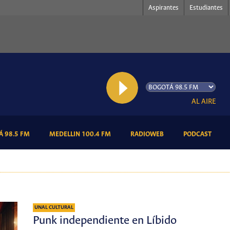
Aspirantes
Estudiantes
AL AIRE: Podiu
(CURRENT)
(CURRENT)
(CURRENT)
(CURR
 98.5 FM
MEDELLIN 100.4 FM
RADIOWEB
PODCAST
UNAL CULTURAL
Punk independiente en Líbido