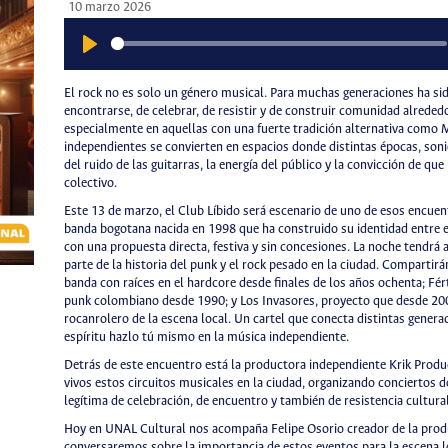
10 marzo 2026
Play
El rock no es solo un género musical. Para muchas generaciones ha s
encontrarse, de celebrar, de resistir y de construir comunidad alrededo
especialmente en aquellas con una fuerte tradición alternativa como M
independientes se convierten en espacios donde distintas épocas, soni
del ruido de las guitarras, la energía del público y la convicción de qu
colectivo.
Este 13 de marzo, el Club Líbido será escenario de uno de esos encuent
banda bogotana nacida en 1998 que ha construido su identidad entre el
con una propuesta directa, festiva y sin concesiones. La noche tendr
parte de la historia del punk y el rock pesado en la ciudad. Compartir
banda con raíces en el hardcore desde finales de los años ochenta; Férti
punk colombiano desde 1990; y Los Invasores, proyecto que desde 20
rocanrolero de la escena local. Un cartel que conecta distintas generac
espíritu hazlo tú mismo en la música independiente.
Detrás de este encuentro está la productora independiente Krik Prod
vivos estos circuitos musicales en la ciudad, organizando conciertos 
legítima de celebración, de encuentro y también de resistencia cultural
Hoy en UNAL Cultural nos acompaña Felipe Osorio creador de la produ
conversaremos sobre la importancia de estos eventos para la escena lo