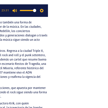
23:31
Mute
Settings
ido también una forma de
r de la música. En las ciudades,
edellín, los conciertos
dos y generaciones dialogan a través
e la música sigue siendo un acto
ros. Regresa a la ciudad Triple X,
 rock and roll y el punk setentero,
á además un cartel que resume buena
án escenario Restos de Tragedia, una
l Miseria, referente histórico del
07 mantiene vivo el ADN
iones y reafirma la vigencia del
ucciones, que apuesta por mantener
donde el rock sigue siendo una forma
.
ctora Krik, con quien
cal, la trayectoria de las bandas