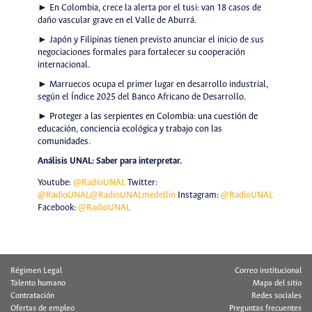
► En Colombia, crece la alerta por el tusi: van 18 casos de
daño vascular grave en el Valle de Aburrá.
► Japón y Filipinas tienen previsto anunciar el inicio de sus
negociaciones formales para fortalecer su cooperación
internacional.
► Marruecos ocupa el primer lugar en desarrollo industrial,
según el Índice 2025 del Banco Africano de Desarrollo.
►
Proteger a las serpientes en Colombia: una cuestión de
educación, conciencia ecológica y trabajo con las
comunidades
.
Análisis UNAL: Saber para interpretar.
Youtube:
@RadioUNAL
Twitter:
@RadioUNAL
@RadioUNALmedellin
Instagram:
@RadioUNAL
Facebook:
@RadioUNAL
Régimen Legal
Correo institucional
Talento humano
Mapa del sitio
Contratación
Redes sociales
Ofertas de empleo
Preguntas frecuentes