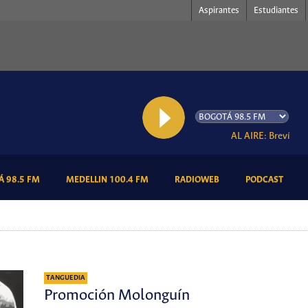
Aspirantes
Estudiantes
AL AIRE: Brevísimo
(CURRENT)
(CURRENT)
(CURRENT)
(CURR
 98.5 FM
MEDELLIN 100.4 FM
RADIOWEB
PODCAST
TANGUEDIA
Promoción Molonguín