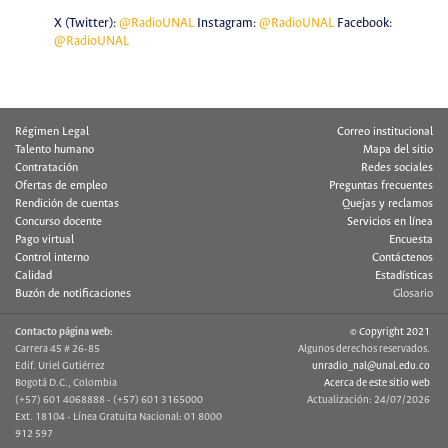
X (Twitter):
@RadioUNAL
Instagram:
@RadioUNAL
Facebook:
@RadioUNAL
Régimen Legal
Correo institucional
Talento humano
Mapa del sitio
Contratación
Redes sociales
Ofertas de empleo
Preguntas frecuentes
Rendición de cuentas
Quejas y reclamos
Concurso docente
Servicios en línea
Pago virtual
Encuesta
Control interno
Contáctenos
Calidad
Estadísticas
Buzón de notificaciones
Glosario
Contacto página web:
© Copyright 2021
Carrera 45 # 26-85
Algunos derechos reservados.
Edif. Uriel Gutiérrez
unradio_nal@unal.edu.co
Bogotá D.C., Colombia
Acerca de este sitio web
(+57) 601 4068888 - (+57) 601 3165000
Actualización: 24/07/2026
Ext. 18104 - Línea Gratuita Nacional: 01 8000
912 597