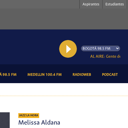
Aspirantes
Estudiantes
AL AIRE: Gente de colore
(CURRENT)
(CURRENT)
(CURRENT)
(CURR
 98.5 FM
MEDELLIN 100.4 FM
RADIOWEB
PODCAST
JAZZ LA HORA
Melissa Aldana