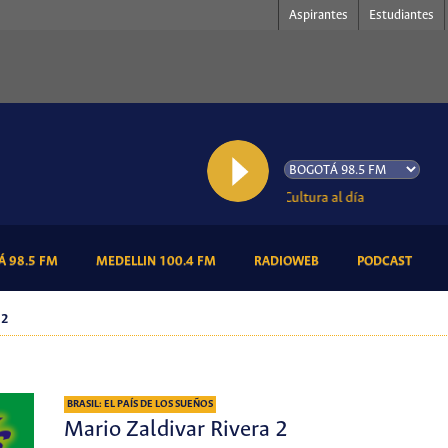
Aspirantes
Estudiantes
AL AIRE: Cultura al día
(CURRENT)
(CURRENT)
(CURRENT)
(CURR
 98.5 FM
MEDELLIN 100.4 FM
RADIOWEB
PODCAST
 2
BRASIL: EL PAÍS DE LOS SUEÑOS
Mario Zaldivar Rivera 2