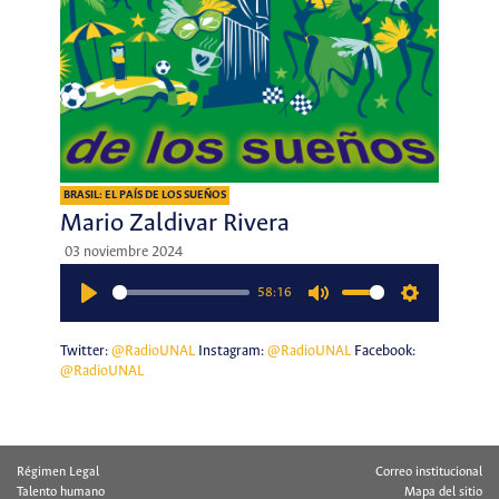
BRASIL: EL PAÍS DE LOS SUEÑOS
Mario Zaldivar Rivera
03 noviembre 2024
58:16
Play
Mute
Settings
Twitter:
@RadioUNAL
Instagram:
@RadioUNAL
Facebook:
@RadioUNAL
Régimen Legal
Correo institucional
Talento humano
Mapa del sitio