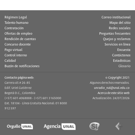
Régimen Legal
Correo institucional
Talento humano
Mapa del sitio
Contratación
Redes sociales
Ofertas de empleo
Preguntas frecuentes
Rendición de cuentas
Quejas y reclamos
Concurso docente
Servicios en línea
Pago virtual
Encuesta
Control interno
Contáctenos
Calidad
Estadísticas
Buzón de notificaciones
Glosario
Contacto página web:
© Copyright 2021
Carrera 45 # 26-85
Algunos derechos reservados.
Edif. Uriel Gutiérrez
unradio_nal@unal.edu.co
Bogotá D.C., Colombia
Acerca de este sitio web
(+57) 601 4068888 - (+57) 601 3165000
Actualización: 24/07/2026
Ext. 18104 - Línea Gratuita Nacional: 01 8000
912 597