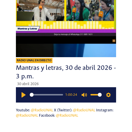
RADIO UNAL EN DIRECTO
Mantras y letras, 30 de abril 2026 -
3 p.m.
30 abril 2026
1:00:24
Play
Mute
Settings
Youtube:
@RadioUNAL
X (Twitter):
@RadioUNAL
Instagram:
@RadioUNAL
Facebook:
@RadioUNAL