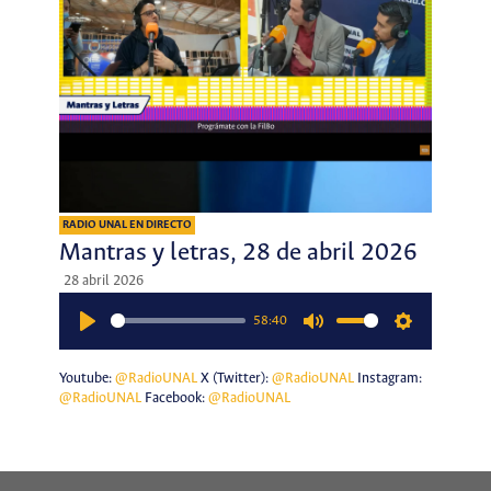
RADIO UNAL EN DIRECTO
Mantras y letras, 28 de abril 2026
28 abril 2026
58:40
Play
Mute
Settings
Youtube:
@RadioUNAL
X (Twitter):
@RadioUNAL
Instagram:
@RadioUNAL
Facebook:
@RadioUNAL