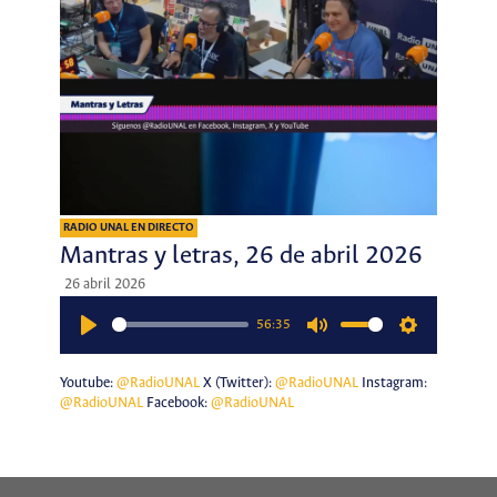
RADIO UNAL EN DIRECTO
Mantras y letras, 26 de abril 2026
26 abril 2026
56:35
Play
Mute
Settings
Youtube:
@RadioUNAL
X (Twitter):
@RadioUNAL
Instagram:
@RadioUNAL
Facebook:
@RadioUNAL