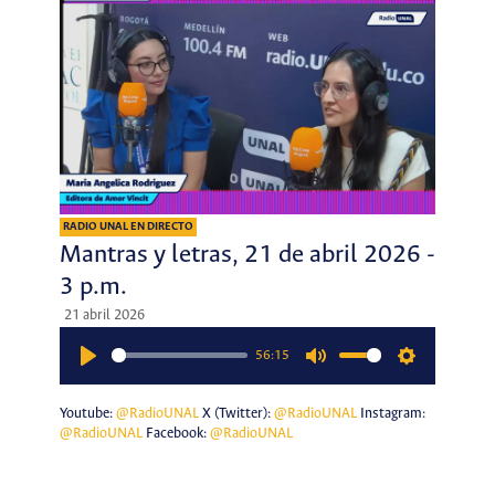
RADIO UNAL EN DIRECTO
Mantras y letras, 21 de abril 2026 -
3 p.m.
21 abril 2026
56:15
Play
Mute
Settings
Youtube:
@RadioUNAL
X (Twitter):
@RadioUNAL
Instagram:
@RadioUNAL
Facebook:
@RadioUNAL