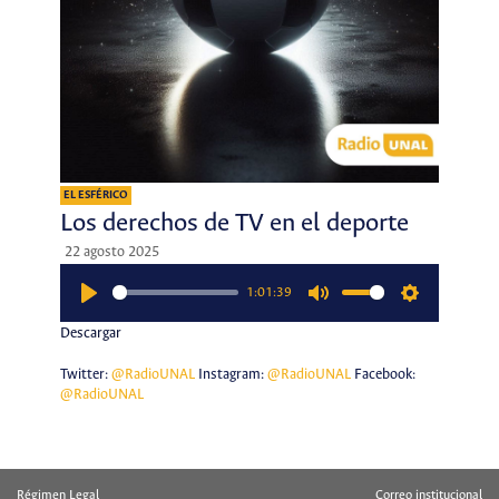
EL ESFÉRICO
Los derechos de TV en el deporte
22 agosto 2025
1:01:39
Play
Mute
Settings
Descargar
Twitter:
@RadioUNAL
Instagram:
@RadioUNAL
Facebook:
@RadioUNAL
Régimen Legal
Correo institucional