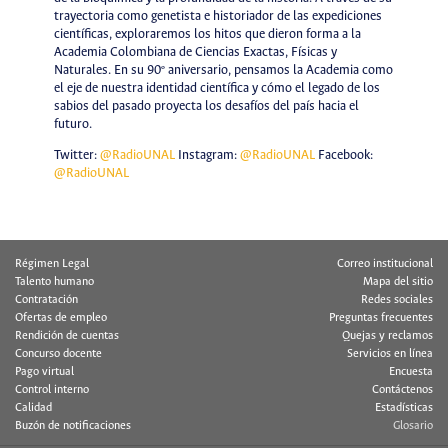
trayectoria como genetista e historiador de las expediciones
científicas, exploraremos los hitos que dieron forma a la
Academia Colombiana de Ciencias Exactas, Físicas y
Naturales. En su 90º aniversario, pensamos la Academia como
el eje de nuestra identidad científica y cómo el legado de los
sabios del pasado proyecta los desafíos del país hacia el
futuro.
Twitter:
@RadioUNAL
Instagram:
@RadioUNAL
Facebook:
@RadioUNAL
Régimen Legal
Correo institucional
Talento humano
Mapa del sitio
Contratación
Redes sociales
Ofertas de empleo
Preguntas frecuentes
Rendición de cuentas
Quejas y reclamos
Concurso docente
Servicios en línea
Pago virtual
Encuesta
Control interno
Contáctenos
Calidad
Estadísticas
Buzón de notificaciones
Glosario