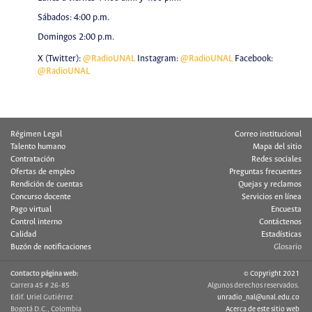
Sábados: 4:00 p.m.
Domingos 2:00 p.m.
X (Twitter):
@RadioUNAL
Instagram:
@RadioUNAL
Facebook:
@RadioUNAL
Régimen Legal
Correo institucional
Talento humano
Mapa del sitio
Contratación
Redes sociales
Ofertas de empleo
Preguntas frecuentes
Rendición de cuentas
Quejas y reclamos
Concurso docente
Servicios en línea
Pago virtual
Encuesta
Control interno
Contáctenos
Calidad
Estadísticas
Buzón de notificaciones
Glosario
Contacto página web:
© Copyright 2021
Carrera 45 # 26-85
Algunos derechos reservados.
Edif. Uriel Gutiérrez
unradio_nal@unal.edu.co
Bogotá D.C., Colombia
Acerca de este sitio web