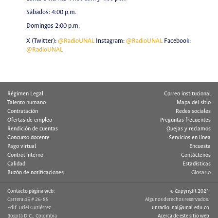
Sábados: 4:00 p.m.
Domingos 2:00 p.m.
X (Twitter):
@RadioUNAL
Instagram:
@RadioUNAL
Facebook:
@RadioUNAL
Régimen Legal
Correo institucional
Talento humano
Mapa del sitio
Contratación
Redes sociales
Ofertas de empleo
Preguntas frecuentes
Rendición de cuentas
Quejas y reclamos
Concurso docente
Servicios en línea
Pago virtual
Encuesta
Control interno
Contáctenos
Calidad
Estadísticas
Buzón de notificaciones
Glosario
Contacto página web:
© Copyright 2021
Carrera 45 # 26-85
Algunos derechos reservados.
Edif. Uriel Gutiérrez
unradio_nal@unal.edu.co
Bogotá D.C., Colombia
Acerca de este sitio web