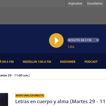
Aspirantes
Estudiantes
AL AIRE: Cultura al día
(CURRENT)
(CURRENT)
(CURRENT)
(CURR
 98.5 FM
MEDELLIN 100.4 FM
RADIOWEB
PODCAST
Martes 29 - 11:00 a.m.)
RADIO UNAL EN DIRECTO
Letras en cuerpo y alma (Martes 29 - 11