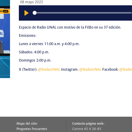
08 mayo 2025
Play
Espacio de Radio UNAL con motivo de la FilBo en su 37 edición.
Emisiones:
Lunes a viernes 11:00 a.m. y 4:00 p.m.
Sábados: 4:00 p.m.
Domingos 2:00 p.m.
X (Twitter):
@RadioUNAL
Instagram:
@RadioUNAL
Facebook:
@Radi
Mapa del sitio
Contacto página web:
Preguntas frecuentes
Carrera 45 # 26-85