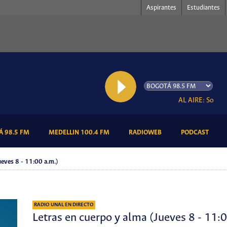
Aspirantes
Estudiantes
AL AIRE: Somos R
(CURRENT)
(CURRENT)
(CURRENT)
(CURR
 98.5 FM
MEDELLIN 100.4 FM
RADIOWEB
PODCAST
ueves 8 - 11:00 a.m.)
RADIO UNAL EN DIRECTO
Letras en cuerpo y alma (Jueves 8 - 11: