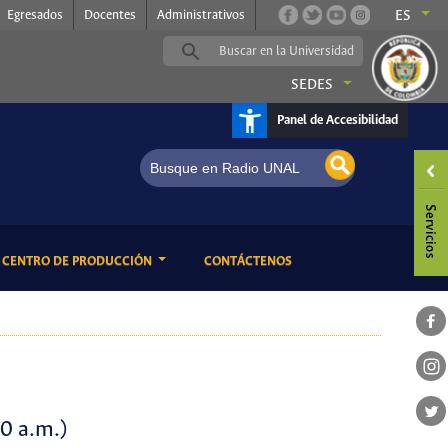
Egresados
Docentes
Administrativos
ES
SEDES
Panel de Accesibilidad
adio UNAL, somos música
ENT)
(CURRENT)
CENTRO DE PRODUCCIÓN
CONTÁCTENOS
00 a.m.)