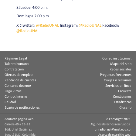
Sábados: 4:00 p.m.
Domingos 2:00 p.m.
X (Twitter):
@RadioUNAL
Instagram:
@RadioUNAL
Facebook:
@RadioUNAL
Régimen Legal
Correo institucional
Talento humano
Mapa del sitio
Contratación
Redes sociales
Ofertas de empleo
Preguntas frecuentes
Rendición de cuentas
Quejas y reclamos
Concurso docente
Servicios en línea
Pago virtual
Encuesta
Control interno
Contáctenos
Calidad
Estadísticas
Buzón de notificaciones
Glosario
Contacto página web:
© Copyright 2021
Carrera 45 # 26-85
Algunos derechos reservados.
Edif. Uriel Gutiérrez
unradio_nal@unal.edu.co
Bogotá D.C., Colombia
Acerca de este sitio web