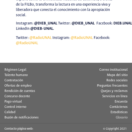
de la FILBo, transforma la lectura en una experiencia viva y
liberadora que conecta el conocimiento con la apropiación
social.
Instagram:
@DIEB_UNAL
Twitter
:
@DIEB_UNAL
Facebook:
DIEB.UNAL
LinkedIn
@DIEB-UNAL
.
Twitter:
@RadioUNAL
Instagram:
@RadioUNAL
Facebook:
@RadioUNAL
Régimen Legal
Correo institucional
Talento humano
Mapa del sitio
Contratación
Redes sociales
Ofertas de empleo
Preguntas frecuentes
Rendición de cuentas
Quejas y reclamos
Concurso docente
Servicios en línea
Pago virtual
Encuesta
Control interno
Contáctenos
Calidad
Estadísticas
Buzón de notificaciones
Glosario
Contacto página web:
© Copyright 2021